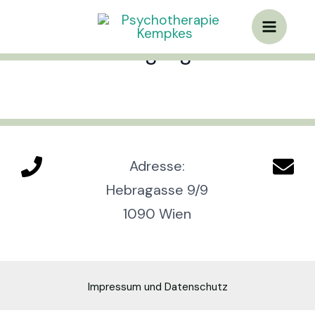
Zum
Main
Inhalt
Rahmenbedingungen
Menu
springen
Adresse:
Hebragasse 9/9
1090 Wien
Impressum und Datenschutz